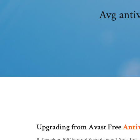
Avg antiv
Upgrading from Avast Free
Anti
Download AVG Internet Security Free 1 Year Trial. A