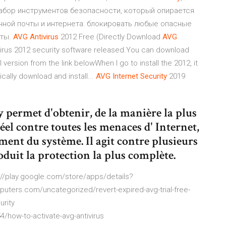
 набор инструментов безопасности, который опирается
онной почты и интернета: блокировать любые опасные
чты.
AVG
Antivirus
2012 Free (Directly Download
AVG
ivirus 2012 security software released.You can download
al version from the link belowWhen I go to install the 2012, it
cally download and install...
AVG
Internet
Security
2019
 permet d'obtenir, de la manière la plus
el contre toutes les menaces d' Internet,
ement du système. Il agit contre plusieurs
oduit la protection la plus complète.
s://play.google.com/store/apps/details?
uters.com/uncategorized/revert-expired-avg-trial-free-
urity
/how-to-activate-avg-antivirus