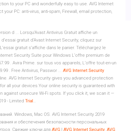
ction to your PC and wonderfully easy to use. AVG Internet
 your PC: anti-virus, anti-spam, Firewall, email protection,
sion d ... Lorsqu'Avast Antivirus Gratuit affiche un
essai gratuit d'Avast Internet Security, cliquez sur
'essai gratuit s'affiche dans le panier. Téléchargez le
 Internet Security Suite pour Windows L'offre premium de
.99 . Avira Prime. sur tous vos appareils, L'offre tout-en-un
.99 . Free Antivirus, Passwor ...
AVG
Internet
Security
nline. AVG Internet Security gives you advanced protection
or all your devices.Your online security is guaranteed with
 against unsecure Wi-Fi spots. If you click it, we scan it —
19 - Limited
Trial
…
ваний. Windows, Mac OS. AVG Internet Security 2019
зования и обеспечения безопасности персональных
угроз. Свежие ключи для
AVG
|
AVG
Internet
Security
,
AVG