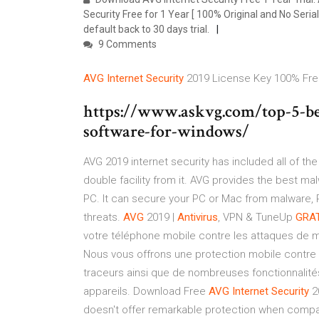
Security Free for 1 Year [ 100% Original and No Serial 
default back to 30 days trial.
9 Comments
AVG
Internet
Security
2019 License Key 100% Fre
https://www.askvg.com/top-5-bes
software-for-windows/
AVG 2019 internet security has included all of the f
double facility from it. AVG provides the best m
PC. It can secure your PC or Mac from malware, 
threats.
AVG
2019 |
Antivirus
, VPN & TuneUp
GRA
votre téléphone mobile contre les attaques de m
Nous vous offrons une protection mobile contre l
traceurs ainsi que de nombreuses fonctionnalités
appareils. Download Free
AVG
Internet
Security
2
doesn't offer remarkable protection when compare