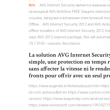
Anti
… AVG Internet Security является важным
на мощный AVG AntiVirus FREE.Защита электр
ссылки, загрузки и вложения электронной по
Offline… AVG Internet Security 2012 and AVG Ant
offline installers of AVG Internet Security 2012 tri
says AVG 2012 expired package, this will automati
19.7.3103 - скачать бесплатно
La solution AVG Internet Security
simple, une protection en temps ré
sans affecter la vitesse ni le rend
fronts pour offrir avec un seul pr
https://www.avgindia.in/Antivirusbused.htm http
id=com.antivirus&hl=en https://www.custom-comp
version/ https://www.kaspersky.com/android-sec
https://www.reviversoft.com/answers/1951927154