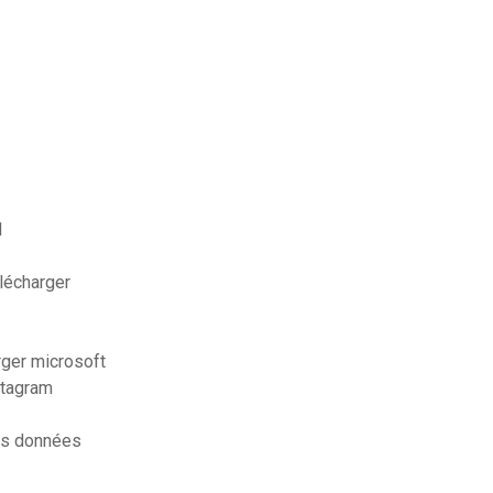
1
élécharger
ger microsoft
stagram
es données