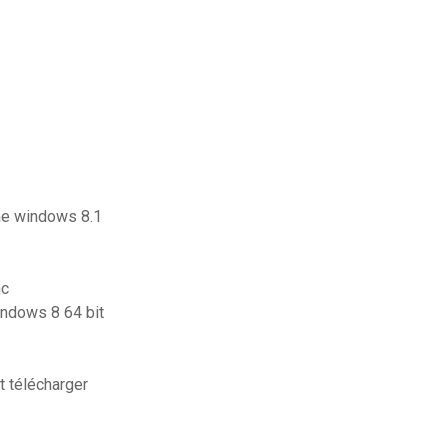
me windows 8.1
nc
indows 8 64 bit
 télécharger