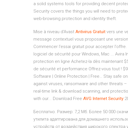
a solid systems tools for providing decent prote
Security covers the things you will need to protect
web-browsing protection and identity theft.
Mise à niveau d'Avast
Antivirus
Gratuit
vers une ver
message contextuel vous proposant une version d'
Commencer l'essai gratuit pour accepter l'offre. L
logiciel de sécurité pour Windows, Mac ... Avira
protection en ligne Achetez-la dès maintenant $57
de sécurité et performance Offrez-vous tout ! $99
Software | Online Protection | Free… Stay safe o
against viruses, ransomware and other threats – f
real-time link & download scanning, and protection
with our... Download Free
AVG
Internet
Security
20
Бесплатно. Размер: 7,2 Мб. Более 50 000 скачи
утилита адаптирована для домашнего исполь
устройств от воздействия широкого спектра 