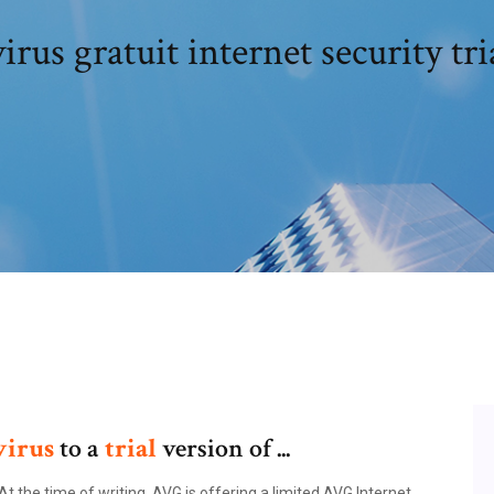
irus gratuit internet security tri
virus
to a
trial
version of ...
t the time of writing, AVG is offering a limited AVG Internet