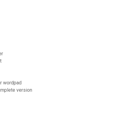
er
t
ur wordpad
omplete version