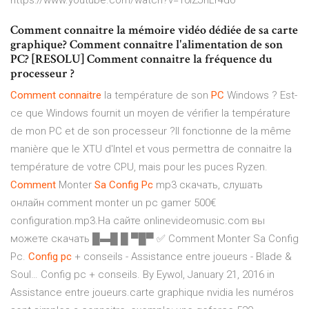
https://www.youtube.com/watch?v=10IZJhLr4d0
Comment connaitre la mémoire vidéo dédiée de sa carte
graphique? Comment connaître l'alimentation de son
PC? [RESOLU] Comment connaitre la fréquence du
processeur ?
Comment
connaitre
la température de son
PC
Windows ? Est-
ce que Windows fournit un moyen de vérifier la température
de mon PC et de son processeur ?Il fonctionne de la même
manière que le XTU d'Intel et vous permettra de connaitre la
température de votre CPU, mais pour les puces Ryzen.
Comment
Monter
Sa
Config
Pc
mp3 скачать, слушать
онлайн comment monter un pc gamer 500€
configuration.mp3.На сайте onlinevideomusic.com вы
можете скачать █▬█ █ ▀█▀ ✅ Comment Monter Sa Config
Pc.
Config
pc
+ conseils - Assistance entre joueurs - Blade &
Soul… Config pc + conseils. By Eywol, January 21, 2016 in
Assistance entre joueurs.carte graphique nvidia les numéros