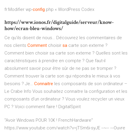
fr:Modifier wp-
config
.php « WordPress Codex
https://www.ionos.fr/digitalguide/serveur/know-
how/ecran-bleu-windows/
Ce qu’ils disent de nous… Découvrez les commentaires de
nos clients
Comment
choisir
sa
carte son externe ?
Comment bien choisir sa carte son externe ? Quelles sont les
caractéristiques à prendre en compte ? Que faut-il
absolument savoir pour être sûr de ne pas se tromper ?
Comment trouver la carte son qui répondra le mieux à vos
besoins ? Je…
Connaitre
les composants de son ordinateur –
Le Crabe Info
Vous souhaitez connaitre la configuration et les
composants d’un ordinateur ? Vous voulez recycler un vieux
PC ? Voici comment faire !
DigitalSpirit
"Avoir Windows POUR 10€ ! FrenchHardware"
https://www.youtube.com/watch?v=jTSm6i-syJE --~-- ---Ouvre