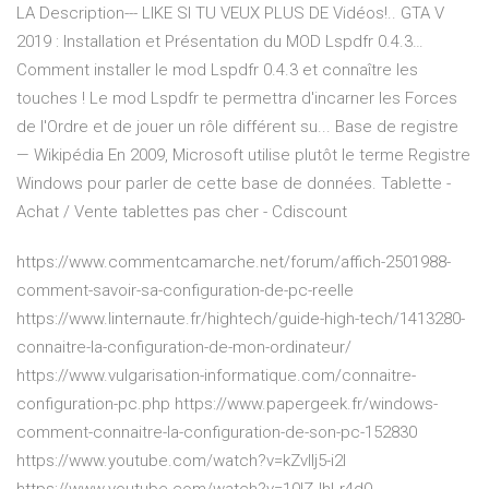
LA Description--- LIKE SI TU VEUX PLUS DE Vidéos!..
GTA V
2019 : Installation et Présentation du MOD Lspdfr 0.4.3…
Comment installer le mod Lspdfr 0.4.3 et connaître les
touches ! Le mod Lspdfr te permettra d'incarner les Forces
de l'Ordre et de jouer un rôle différent su...
Base de registre
— Wikipédia
En 2009, Microsoft utilise plutôt le terme Registre
Windows pour parler de cette base de données.
Tablette -
Achat / Vente tablettes pas cher - Cdiscount
https://www.commentcamarche.net/forum/affich-2501988-
comment-savoir-sa-configuration-de-pc-reelle
https://www.linternaute.fr/hightech/guide-high-tech/1413280-
connaitre-la-configuration-de-mon-ordinateur/
https://www.vulgarisation-informatique.com/connaitre-
configuration-pc.php https://www.papergeek.fr/windows-
comment-connaitre-la-configuration-de-son-pc-152830
https://www.youtube.com/watch?v=kZvlIj5-i2I