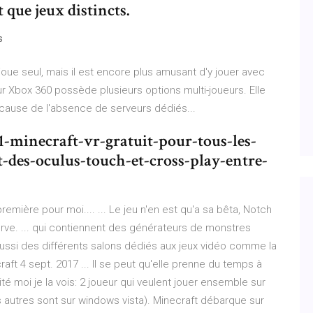
 que jeux distincts.
s
joue seul, mais il est encore plus amusant d'y jouer avec
r Xbox 360 possède plusieurs options multi-joueurs. Elle
 cause de l'absence de serveurs dédiés...
1-minecraft-vr-gratuit-pour-tous-les-
-des-oculus-touch-et-cross-play-entre-
première pour moi.... ... Le jeu n'en est qu'a sa bêta, Notch
ve. ... qui contiennent des générateurs de monstres
aussi des différents salons dédiés aux jeux vidéo comme la
aft 4 sept. 2017 ... Il se peut qu'elle prenne du temps à
lité moi je la vois: 2 joueur qui veulent jouer ensemble sur
s autres sont sur windows vista). Minecraft débarque sur