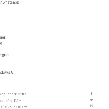
ur whatsapp
ouer
er
 gratuit
indows 8
à gauche de votre
uantité de RAM
O si vous utilisez