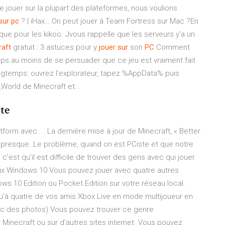
re jouer sur la plupart des plateformes, nous voulions
sur
pc
? | iHax… On peut jouer à Team Fortress sur Mac ?En
que pour les kikoo. Jvous rappelle que les serveurs y'a un
raft
gratuit : 3 astuces pour y
jouer
sur
son
PC
Comment
mps au moins de se persuader que ce jeu est vraiment fait
ngtemps: ouvrez l’explorateur, tapez %AppData% puis
World de Minecraft et...
te
form avec ... La dernière mise à jour de Minecraft, « Better
u presque. Le problème, quand on est PCiste et que notre
’est qu’il est difficile de trouver des gens avec qui jouer
eux Windows 10 Vous pouvez jouer avec quatre autres
s 10 Edition ou Pocket Edition sur votre réseau local.
u'à quatre de vos amis Xbox Live en mode multijoueur en
ec des photos) Vous pouvez trouver ce genre
 Minecraft ou sur d'autres sites internet. Vous pouvez