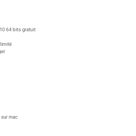
0 64 bits gratuit
limité
ger
t sur mac