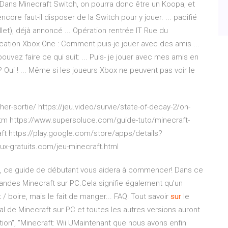
... Dans Minecraft Switch, on pourra donc être un Koopa, et
ncore faut-il disposer de la Switch pour y jouer. ... pacifié
llet), déjà annoncé ... Opération rentrée IT Rue du
cation Xbox One : Comment puis-je jouer avec des amis ...
uvez faire ce qui suit: ... Puis- je jouer avec mes amis en
 Oui ! ... Même si les joueurs Xbox ne peuvent pas voir le
er-sortie/ https://jeu.video/survie/state-of-decay-2/on-
.htm https://www.supersoluce.com/guide-tuto/minecraft-
ft https://play.google.com/store/apps/details?
ux-gratuits.com/jeu-minecraft.html
t, ce guide de débutant vous aidera à commencer! Dans ce
andes Minecraft sur PC.Cela signifie également qu’un
/ boire, mais le fait de manger... FAQ: Tout savoir
sur
le
al de Minecraft sur PC et toutes les autres versions auront
ition", "Minecraft: Wii UMaintenant que nous avons enfin