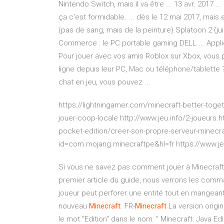
Nintendo Switch, mais il va être ... 13 avr. 2017 
ça c'est formidable. ... dès le 12 mai 2017, mais e
(pas de sang, mais de la peinture) Splatoon 2 (jui
Commerce : le PC portable gaming DELL ... Appli
Pour jouer avec vos amis Roblox sur Xbox, vous po
ligne depuis leur PC, Mac ou téléphone/tablette ?
chat en jeu, vous pouvez ...
https://lightningamer.com/minecraft-better-togeth
jouer-coop-locale http://www.jeu.info/2-joueurs
pocket-edition/creer-son-propre-serveur-minecra
id=com.mojang.minecraftpe&hl=fr https://www.je
Si vous ne savez pas comment jouer à Minecraf
premier article du guide, nous verrons les comm
joueur peut perforer une entité tout en mangeant 
nouveau
Minecraft
. FR-
Minecraft
La version origin
le mot "Edition" dans le nom: " Minecraft: Java Ed