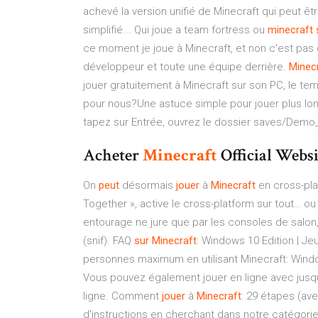
achevé la version unifié de Minecraft qui peut êt
simplifié... Qui joue a team fortress ou
minecraft
ce moment je joue à Minecraft, et non c'est pas 
développeur et toute une équipe derrière.
Minec
jouer gratuitement à Minecraft sur son PC, le te
pour nous?Une astuce simple pour jouer plus lo
tapez sur Entrée, ouvrez le dossier saves/Demo_
Acheter
Minecraft
Official Websi
On
peut
désormais
jouer
à
Minecraft
en cross-plat
Together », active le cross-platform sur tout… o
entourage ne jure que par les consoles de salon, c
(snif). FAQ
sur
Minecraft
: Windows 10 Edition | J
personnes maximum en utilisant Minecraft: Window
Vous pouvez également jouer en ligne avec jusq
ligne. Comment
jouer
à
Minecraft
: 29 étapes (av
d'instructions en cherchant dans notre catégorie