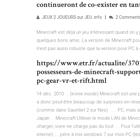
continueront de co-exister en tant
JEUX 2 JOUEURS sur JEU .info
2 Comment
Minecraft est déjà un jeu intéressant quand on y 
quelques bons amis. La version de Minecraft pou
n'est pas aussi robuste que la version pour PC à
https://www.etr.fr/actualite/370
possesseurs-de-minecraft-support
pc-gear-vr-et-rift.html
14 déc. 2010 ... (ironie inside) Minecraft est une 
a donc peut-être beaucoup de surprises en réser
(comme dans Gauntlet 2 sur Nes). ..... PC, mais 
Japan ... Minecraft Utiliser le mode LAN de Minecr
charger, voire ne charge pas du tout. ... Pour l'uti
internet, ... père à mis windows 7 sur mon PC (le