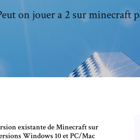
Peut on jouer a 2 sur minecraft p
ersion existante de Minecraft sur
s versions Windows 10 et PC/Mac