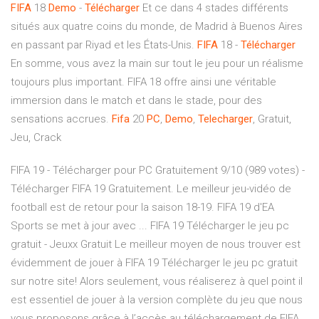
FIFA
18
Demo
-
Télécharger
Et ce dans 4 stades différents
situés aux quatre coins du monde, de Madrid à Buenos Aires
en passant par Riyad et les États-Unis.
FIFA
18 -
Télécharger
En somme, vous avez la main sur tout le jeu pour un réalisme
toujours plus important. FIFA 18 offre ainsi une véritable
immersion dans le match et dans le stade, pour des
sensations accrues.
Fifa
20
PC
,
Demo
,
Telecharger
, Gratuit,
Jeu, Crack
FIFA 19 - Télécharger pour PC Gratuitement 9/10 (989 votes) -
Télécharger FIFA 19 Gratuitement. Le meilleur jeu-vidéo de
football est de retour pour la saison 18-19. FIFA 19 d'EA
Sports se met à jour avec ... FIFA 19 Télécharger le jeu pc
gratuit - Jeuxx Gratuit Le meilleur moyen de nous trouver est
évidemment de jouer à FIFA 19 Télécharger le jeu pc gratuit
sur notre site! Alors seulement, vous réaliserez à quel point il
est essentiel de jouer à la version complète du jeu que nous
vous proposons grâce à l’accès au téléchargement de FIFA